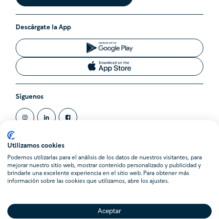
Descárgate la App
Síguenos
Utilizamos cookies
Podemos utilizarlas para el análisis de los datos de nuestros visitantes, para
@2020 Cleverea SL. Todos los derechos reservados.
mejorar nuestro sitio web, mostrar contenido personalizado y publicidad y
Cleverea es una Agencia de Suscripción inscrita en el Registro
brindarle una excelente experiencia en el sitio web. Para obtener más
Administrativo de la Dirección General de Seguros y Fondos de
información sobre las cookies que utilizamos, abre los ajustes.
Pensiones (DGSFP) con la clave AS-0103. Domicilio Social en
Calle Pere Serafí 14, 08012 Barcelona.
Aceptar