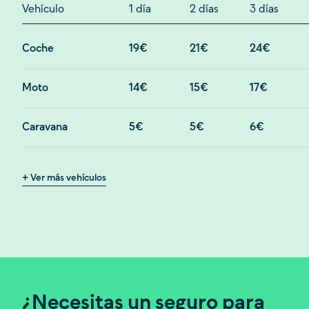
Vehículo
1 día
2 días
3 días
Coche
19€
21€
24€
Moto
14€
15€
17€
Caravana
5€
5€
6€
Furgoneta
20€
22€
26€
+ Ver más vehículos
Camión
28€
30€
34€
Remolque
9€
10€
11€
Microcar
20€
24€
28€
¿Necesitas un seguro para