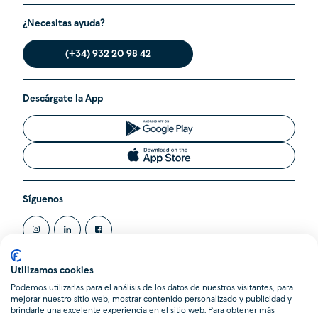
¿Necesitas ayuda?
(+34) 932 20 98 42
Descárgate la App
Síguenos
Utilizamos cookies
Podemos utilizarlas para el análisis de los datos de nuestros visitantes, para
@2020 Cleverea SL. Todos los derechos reservados.
mejorar nuestro sitio web, mostrar contenido personalizado y publicidad y
Cleverea es una Agencia de Suscripción inscrita en el Registro
brindarle una excelente experiencia en el sitio web. Para obtener más