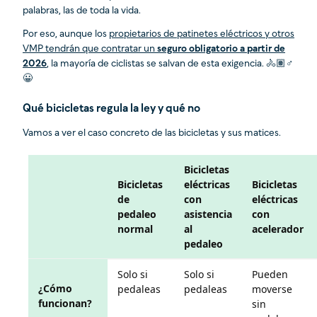
palabras, las de toda la vida.
Por eso, aunque los
propietarios de patinetes eléctricos y otros
VMP tendrán que contratar un
seguro obligatorio a partir de
2026
, la mayoría de ciclistas se salvan de esta exigencia. 🚴🏽♂️
😀
Qué bicicletas regula la ley y qué no
Vamos a ver el caso concreto de las bicicletas y sus matices.
Bicicletas
Bicicletas
eléctricas
Bicicletas
de
con
eléctricas
pedaleo
asistencia
con
normal
al
acelerador
pedaleo
Comparación: Bicicletas normales, eléctricas (asistencia), elé
Solo si
Solo si
Pueden
¿Cómo
pedaleas
pedaleas
moverse
funcionan?
sin