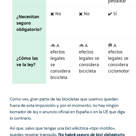
pedalear
✖️ No
✖️ No
✔️ Sí
¿Necesitan
seguro
obligatorio?
🚲 A
🚲 A
🏁 A
efectos
efectos
efectos
¿Cómo las
legales
legales se
legales se
ve la ley?
se
considera
considera
considera
bicicleta
ciclomotor
bicicleta
Como ves, gran parte de las bicicletas que usamos quedan
fuera de esta imposición y, por el momento, no hay ningún
borrador de ley o anuncio oficial en España o en la UE que diga
lo contrario.
Así que, salvo que tengas una bici eléctrica «tipo motillo»,
puedes respirar tranquilo.
No habrá seguro de bici obligatorio