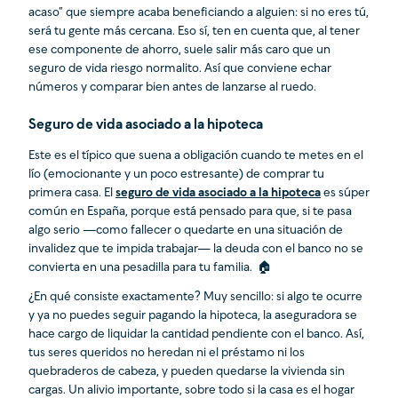
acaso” que siempre acaba beneficiando a alguien: si no eres tú,
será tu gente más cercana. Eso sí, ten en cuenta que, al tener
ese componente de ahorro, suele salir más caro que un
seguro de vida riesgo normalito. Así que conviene echar
números y comparar bien antes de lanzarse al ruedo.
Seguro de vida asociado a la hipoteca
Este es el típico que suena a obligación cuando te metes en el
lío (emocionante y un poco estresante) de comprar tu
primera casa. El
seguro de vida asociado a la hipoteca
es súper
común en España, porque está pensado para que, si te pasa
algo serio —como fallecer o quedarte en una situación de
invalidez que te impida trabajar— la deuda con el banco no se
convierta en una pesadilla para tu familia. 🏠
¿En qué consiste exactamente? Muy sencillo: si algo te ocurre
y ya no puedes seguir pagando la hipoteca, la aseguradora se
hace cargo de liquidar la cantidad pendiente con el banco. Así,
tus seres queridos no heredan ni el préstamo ni los
quebraderos de cabeza, y pueden quedarse la vivienda sin
cargas. Un alivio importante, sobre todo si la casa es el hogar