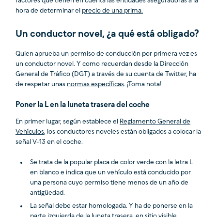
factores que tienen en cuenta las entidades aseguradoras a la
hora de determinar el
precio de una prima.
Un conductor novel, ¿a qué está obligado?
Quien aprueba un permiso de conducción por primera vez es
un conductor novel. Y como recuerdan desde la Dirección
General de Tráfico (DGT) a través de su cuenta de Twitter, ha
de respetar unas
normas específicas
. ¡Toma nota!
Poner la L en la luneta trasera del coche
En primer lugar, según establece el
Reglamento General de
Vehículos
, los conductores noveles están obligados a colocar la
señal V-13 en el coche.
Se trata de la popular placa de color verde con la letra L
en blanco e indica que un vehículo está conducido por
una persona cuyo permiso tiene menos de un año de
antigüedad.
La señal debe estar homologada. Y ha de ponerse en la
parte izquierda de la luneta trasera, en sitio visible,