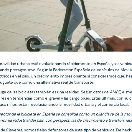
movilidad urbana está evolucionando rápidamente en España, y los vehícu
ando protagonismo. Según la Federación Española de Vehículos de Movilid
ctricos en el país. Un crecimiento impresionante si consideramos que, hast
juguete que como una alternativa real de transporte.
auge de las bicicletas también es una realidad. Según datos de
AMBE
, el m
erés en tendencias como el
gravel
y las cargo bikes. Estas últimas, con su
luso niños, están revolucionando la movilidad urbana y el comercio local.
 sector de la bicicleta en España se consolida como un pilar clave de la movi
nomía industrial del país, con perspectivas de crecimiento y transformac
de Cleverea, somos fieles defensores de este tipo de vehículos. De hech