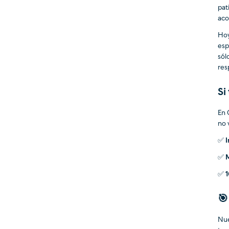
pat
aco
Hoy
esp
sól
res
Si
En 
no 
✅
I
✅
M
✅
1
🎯
Nue