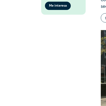
Me interesa
se