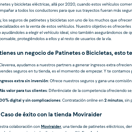
inetes y bicicletas eléctricas, allá por 2020, cuando estos vehículos come
mpañar a todos los conductores para que sus trayectos fueran más segur
, los seguros de patinetes y bicicletas son uno de los muchos que ofrec
ecializados en la venta de estos vehículos. Nuestro objetivo es ofrecerles
o ayudándoles a elegir el vehículo ideal, sino también asegurándonos de 
ponsable, protegiéndolos a ellos y al resto de usuarios de la vía.
 tienes un negocio de Patinetes o Bicicletas, esto t
Cleverea, ayudamos a nuestros partners a generar ingresos extra ofrecie
vendes seguros en tu tienda, es el momento de empezar. Y te contamos 
ngresos extra sin inversión
: Ofrece nuestros seguros y gana una comisión p
ás valor para tus clientes
: Diferénciate de la competencia ofreciendo seg
00% digital y sin complicaciones
: Contratación online en
2 minutos
, sin
 Caso de éxito con la tienda Moviraider
stra colaboración con
Moviraider
, una tienda de patinetes eléctricos, 