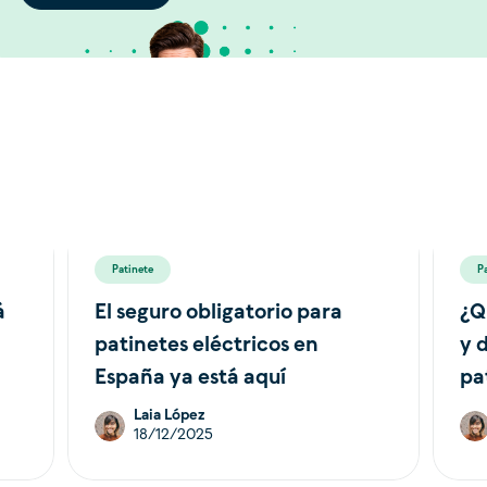
Patinete
P
á
El seguro obligatorio para
¿Q
patinetes eléctricos en
y 
España ya está aquí
pa
Laia López
18/12/2025