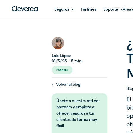
Seguros
Partners
Soporte
Área 
T
Laia López
18/3/25
・
5
min
M
Patinete
Volver al blog
Blo
El
Únete a nuestra red de
bi
partners y empieza a
ofrecer seguros a tus
op
clientes de forma muy
of
fácil
có