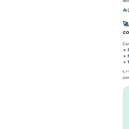
tec
📥
🚀
co
Co
🔹
🔹
🔹
👉 
com