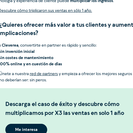
nología y experiencia de cliente puede
multiplicar los ingresos
.
Descubre cómo triplicaron sus ventas en sólo 1 año.
¿Quieres ofrecer más valor a tus clientes y aumenta
mplicaciones?
n
Cleverea
, convertirte en partner es rápido y sencillo:
Sin inversión inicial
Sin costes de mantenimiento
100% online y en cuestión de días
Únete a nuestra
red de partners
y empieza a ofrecer los mejores seguros
o deberían ser: sin peros.
Descarga el caso de éxito y descubre cómo
multiplicamos por X3 las ventas en solo 1 año
Me interesa