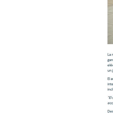
La 
gan
elé
un 
El 
int
inc
“El
eco
Des