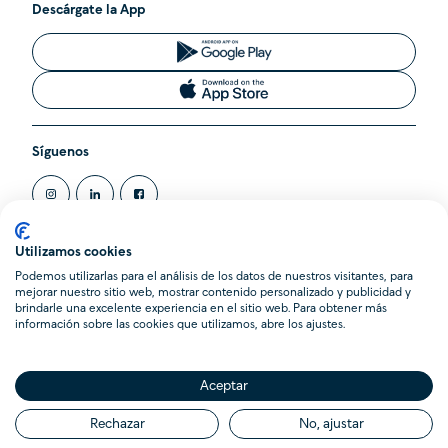
Descárgate la App
Síguenos
Utilizamos cookies
Podemos utilizarlas para el análisis de los datos de nuestros visitantes, para
@2020 Cleverea SL. Todos los derechos reservados.
mejorar nuestro sitio web, mostrar contenido personalizado y publicidad y
Cleverea es una Agencia de Suscripción inscrita en el Registro
brindarle una excelente experiencia en el sitio web. Para obtener más
Administrativo de la Dirección General de Seguros y Fondos de
información sobre las cookies que utilizamos, abre los ajustes.
Pensiones (DGSFP) con la clave AS-0103. Domicilio Social en
Calle Pere Serafí 14, 08012 Barcelona.
Aceptar
Rechazar
No, ajustar