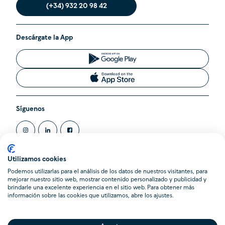
(+34) 932 20 98 42
Descárgate la App
Síguenos
Utilizamos cookies
Podemos utilizarlas para el análisis de los datos de nuestros visitantes, para
@2020 Cleverea SL. Todos los derechos reservados.
mejorar nuestro sitio web, mostrar contenido personalizado y publicidad y
Cleverea es una Agencia de Suscripción inscrita en el Registro
brindarle una excelente experiencia en el sitio web. Para obtener más
Administrativo de la Dirección General de Seguros y Fondos de
información sobre las cookies que utilizamos, abre los ajustes.
Pensiones (DGSFP) con la clave AS-0103. Domicilio Social en
Calle Pere Serafí 14, 08012 Barcelona.