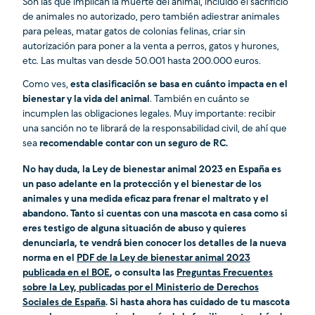
Son las que implican la muerte del animal, incluido el sacrificio
de animales no autorizado, pero también adiestrar animales
para peleas, matar gatos de colonias felinas, criar sin
autorización para poner a la venta a perros, gatos y hurones,
etc. Las multas van desde 50.001 hasta 200.000 euros.
Como ves,
esta clasificación se basa en cuánto impacta en el
bienestar y la vida del animal
. También en cuánto se
incumplen las obligaciones legales. Muy importante: recibir
una sanción no te librará de la responsabilidad civil, de ahí que
sea
recomendable contar con un seguro de RC.
No hay duda, la Ley de bienestar animal 2023 en España es
un paso adelante en la protección y el bienestar de los
animales y una medida eficaz para frenar el maltrato y el
abandono. Tanto si cuentas con una mascota en casa como si
eres testigo de alguna situación de abuso y quieres
denunciarla, te vendrá bien conocer los detalles de la nueva
norma en el
PDF de la Ley de bienestar animal 2023
publicada en el BOE
, o consulta las
Preguntas Frecuentes
sobre la Ley, publicadas por el Ministerio de Derechos
Sociales de España
. Si hasta ahora has cuidado de tu mascota