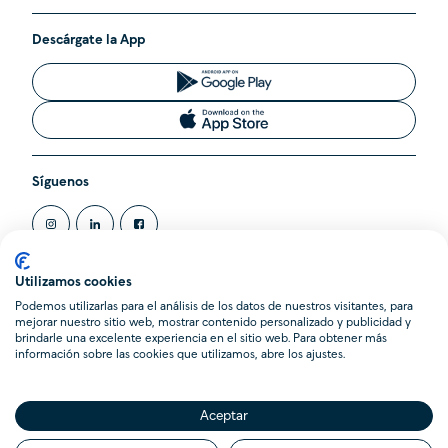
Descárgate la App
Síguenos
Utilizamos cookies
Podemos utilizarlas para el análisis de los datos de nuestros visitantes, para
@2020 Cleverea SL. Todos los derechos reservados.
mejorar nuestro sitio web, mostrar contenido personalizado y publicidad y
Cleverea es una Agencia de Suscripción inscrita en el Registro
brindarle una excelente experiencia en el sitio web. Para obtener más
Administrativo de la Dirección General de Seguros y Fondos de
información sobre las cookies que utilizamos, abre los ajustes.
Pensiones (DGSFP) con la clave AS-0103. Domicilio Social en
Calle Pere Serafí 14, 08012 Barcelona.
Aceptar