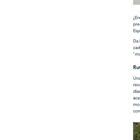
¿Er
pre
Esp
Da 
cad
“
mu
Rut
Una
rec
día
aca
mon
con