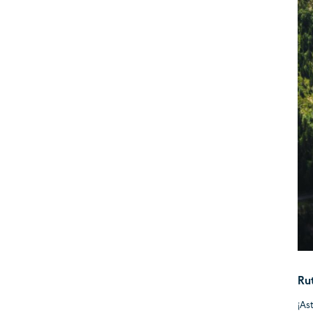
Rut
¡As