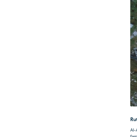
Rut
Al-
fam