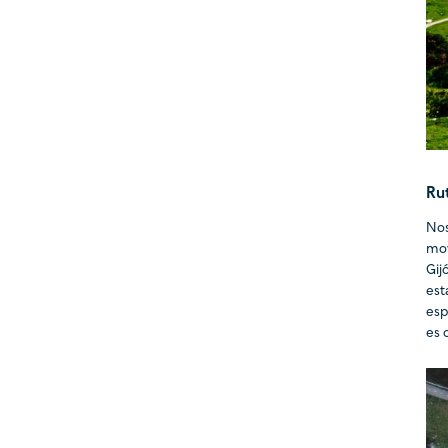
Rut
Nos
mov
Gij
est
esp
es 