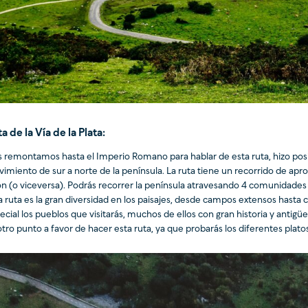
a de la Vía de la Plata:
 remontamos hasta el Imperio Romano para hablar de esta ruta, hizo pos
imiento de sur a norte de la península. La ruta tiene un recorrido de a
ón (o viceversa). Podrás recorrer la península atravesando 4 comunidades 
a ruta es la gran diversidad en los paisajes, desde campos extensos hast
ecial los pueblos que visitarás, muchos de ellos con gran historia y antig
otro punto a favor de hacer esta ruta, ya que probarás los diferentes platos