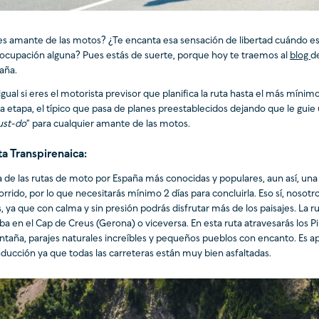
es amante de las motos? ¿Te encanta esa sensación de libertad cuándo es
ocupación alguna? Pues estás de suerte, porque hoy te traemos al
blog
d
aña.
igual si eres el motorista previsor que planifica la ruta hasta el más mínim
a etapa, el típico que pasa de planes preestablecidos dejando que le guie 
st-do
” para cualquier amante de las motos.
a Transpirenaica:
 de las rutas de moto por España más conocidas y populares, aun así, una
orrido, por lo que necesitarás mínimo 2 días para concluirla. Eso sí, noso
s, ya que con calma y sin presión podrás disfrutar más de los paisajes. La
ba en el Cap de Creus (Gerona) o viceversa. En esta ruta atravesarás los P
taña, parajes naturales increíbles y pequeños pueblos con encanto. Es apt
ducción ya que todas las carreteras están muy bien asfaltadas.