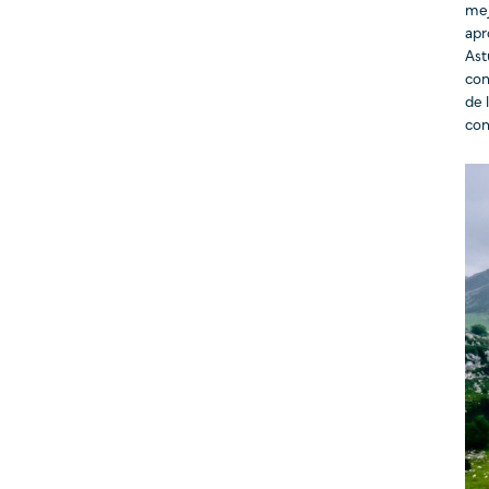
mej
apr
Ast
con
de 
con