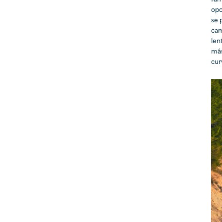
opo
se 
cam
len
más
cur