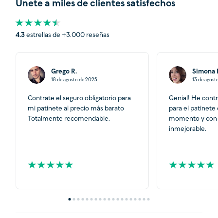
Únete a miles de clientes satisfechos
4.3
estrellas de +3.000 reseñas
Grego R.
Simona 
18 de agosto de 2025
13 de agost
Contrate el seguro obligatorio para
Genial! He cont
mi patinete al precio más barato
para el patinete
Totalmente recomendable.
momento y con 
inmejorable.