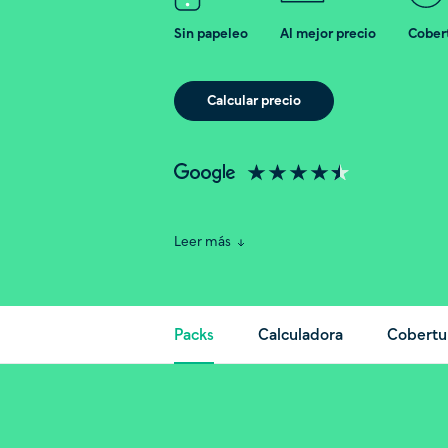
Sin papeleo
Al mejor precio
Cobert
Calcular precio
Leer más
Packs
Calculadora
Cobertu