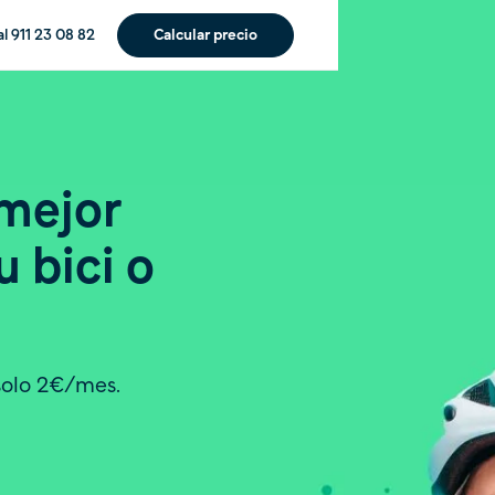
Calcular precio
l 911 23 08 82
 mejor
tu
bici
o
solo 2€/mes.