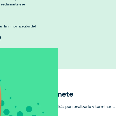
á reclamarte ese
s, la inmovilización del
5
 tu seguro de patinete
to para ver el precio final. Podrás personalizarlo y terminar la