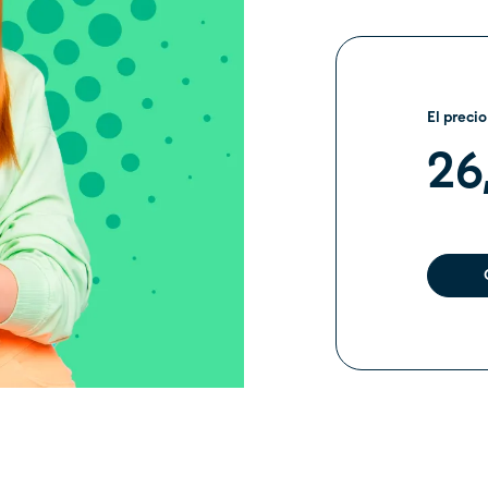
El precio
26
No
Si