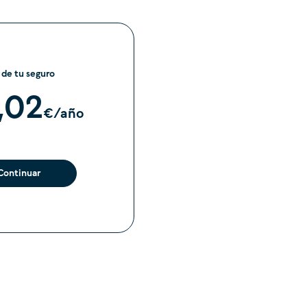
 de tu seguro
,02
€/
año
Continuar